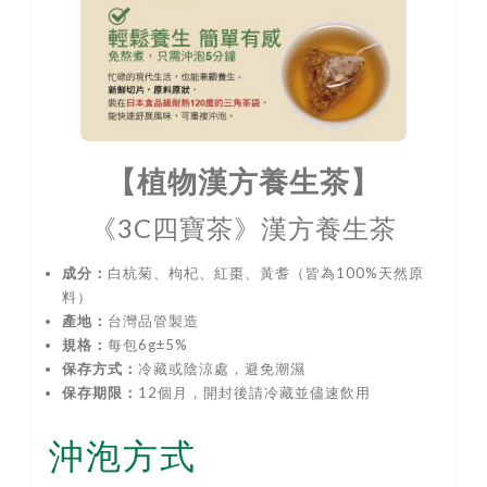
【植物漢方養生茶】
《3C四寶茶》漢方養生茶
成分：
白杭菊、枸杞、紅棗、黃耆（皆為100%天然原
料）
產地：
台灣品管製造
規格：
每包6g±5%
保存方式：
冷藏或陰涼處，避免潮濕
保存期限：
12個月，開封後請冷藏並儘速飲用
沖泡方式