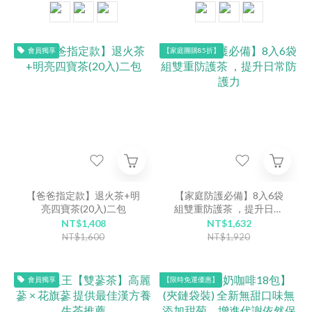
會員獨享
【家庭團購85折】
【爸爸指定款】退火茶+明
【家庭防護必備】8入6袋
亮四寶茶(20入)二包
組雙重防護茶 ，提升日常
防護力
NT$1,408
NT$1,632
NT$1,600
NT$1,920
會員獨享
【限時免運優惠】