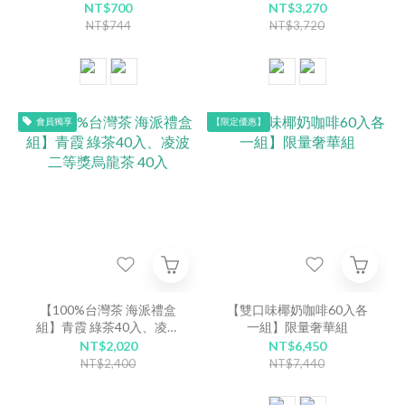
盒綜合組。
華與營養，美味並提供日常
NT$700
NT$3,270
的營養補給。
NT$744
NT$3,720
會員獨享
【限定優惠】
【100%台灣茶 海派禮盒
【雙口味椰奶咖啡60入各
組】青霞 綠茶40入、凌波
一組】限量奢華組
二等獎烏龍茶 40入
NT$2,020
NT$6,450
NT$2,400
NT$7,440