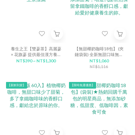
養生之王【雙蔘茶】高麗蔘
【無甜椰奶咖啡18包】 (夾
× 花旗蔘 提供最佳漢方養生
鏈袋裝) 全新無甜口味無添
茶推薦
加甜菊，增進代謝依然保留
NT$390 ~ NT$1,300
NT$1,060
拿鐵咖啡的香醇口感，獻給
NT$1,116
愛好健康養生的妳。
【新鮮到貨】
【限時免運優惠】