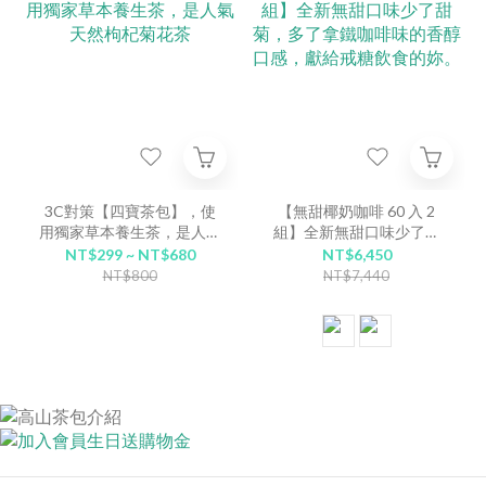
3C對策【四寶茶包】，使
【無甜椰奶咖啡 60 入 2
用獨家草本養生茶，是人氣
組】全新無甜口味少了甜
天然枸杞菊花茶
菊，多了拿鐵咖啡味的香醇
NT$299 ~ NT$680
NT$6,450
口感，獻給戒糖飲食的妳。
NT$800
NT$7,440