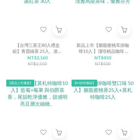
【台灣三茶王80入禮盒
新品上市【胭脂蜜桃耳掛咖
組】青霞綠茶 25入、凌波
啡10入 】淺培精品咖啡 |
烏龍茶 25入、{頂級原葉茶}
水蜜桃香甜明亮口感，餘韻
NT$2,160
NT$450
夢露紅茶 30入
淡雅烏龍茶味，優雅芬芳
NT$2,550
NT$500
【新品上市優惠】
【84折特惠組】