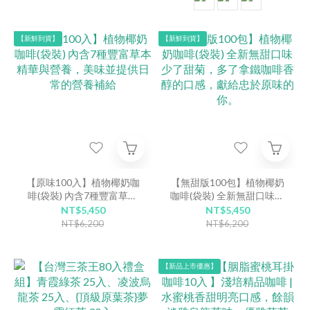
【新鮮到貨】
【新鮮到貨】
【原味100入】植物椰奶咖
【無甜版100包】植物椰奶
啡(袋裝) 內含7種豐富草本
咖啡(袋裝) 全新無甜口味少
精華與營養，美味並提供日
了甜菊，多了拿鐵咖啡香醇
NT$5,450
NT$5,450
常的營養補給
的口感，獻給忠於原味的
NT$6,200
NT$6,200
你。
【新品上市優惠】