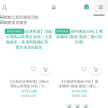
【限定免運組】
限時特惠組
【父親節送禮免運】頂級台
【父親節特惠組50包 】椰
灣高山茶禮盒36包｜大禹
奶咖啡 (無甜/微甜二種口味
嶺綠茶・魚池阿薩姆紅茶・
任選)
NT$1,048
NT$2,788
鹿谷凍頂烏龍茶
NT$1,164
NT$3,100