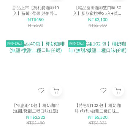
新品上市【莫札特咖啡10
【精品濾掛咖啡雙口味 50
入】藍莓×莓果 與伯爵茶
入】胭脂蜜桃香25入+莫札
香，尾韻乾淨優雅，甜感明
特咖啡25入
NT$450
NT$2,100
亮且層次細緻。
NT$500
NT$2,500
限時特惠組
限時特惠組
【特惠組40包 】椰奶咖啡
【特惠組102 包 】椰奶咖
(無甜/微甜二種口味任選)
啡 (無甜/微甜二種口味任
選)
NT$2,222
NT$5,520
NT$2,480
NT$6,324