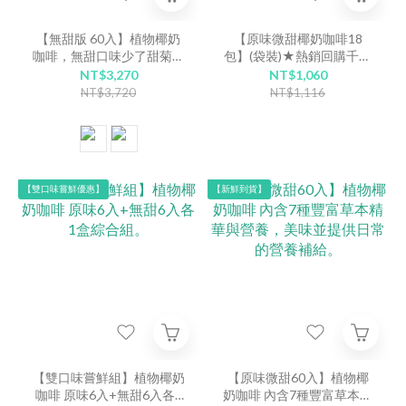
【無甜版 60入】植物椰奶
【原味微甜椰奶咖啡18
咖啡，無甜口味少了甜菊，
包】(袋裝)★熱銷回購千萬
多了拿鐵咖啡味的香醇口
包的明星商品，無添加砂
NT$3,270
NT$1,060
感，獻給忠於原味的你。
糖，低甜度、低咖啡因，素
NT$3,720
NT$1,116
食可食
【雙口味嘗鮮優惠】
【新鮮到貨】
【雙口味嘗鮮組】植物椰奶
【原味微甜60入】植物椰
咖啡 原味6入+無甜6入各1
奶咖啡 內含7種豐富草本精