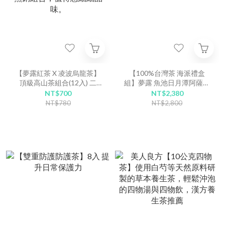
【夢露紅茶 X 凌波烏龍茶】
【100%台灣茶 海派禮盒
頂級高山茶組合(12入) 二
組】夢露 魚池日月潭阿薩姆
盒，喉韻悠長，口口回甘，
紅茶 80 入
NT$700
NT$2,380
熱銷組合，值得您細細品
NT$780
NT$2,800
味。