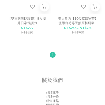
【雙重防護防護茶】8入 提
美人良方【10公克四物茶】
升日常保護力
使用白芍等天然原料研製的
草本養生茶，輕鬆沖泡的四
NT$299
NT$246 ~ NT$760
物湯與四物飲，漢方養生茶
NT$320
NT$900
推薦
1
關於我們
品牌故事
品牌合作
銷售通路
媒體報導