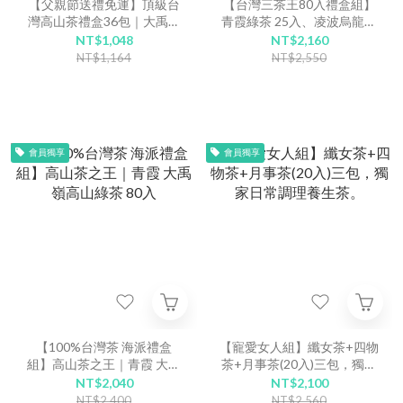
【父親節送禮免運】頂級台
【台灣三茶王80入禮盒組】
灣高山茶禮盒36包｜大禹嶺
青霞綠茶 25入、凌波烏龍茶
綠茶・魚池阿薩姆紅茶・鹿
25入、{頂級原葉茶}夢露紅
NT$1,048
NT$2,160
谷凍頂烏龍茶
茶 30入
NT$1,164
NT$2,550
會員獨享
會員獨享
【100%台灣茶 海派禮盒
【寵愛女人組】纖女茶+四物
組】高山茶之王｜青霞 大禹
茶+月事茶(20入)三包，獨家
嶺高山綠茶 80入
日常調理養生茶。
NT$2,040
NT$2,100
NT$2,400
NT$2,560