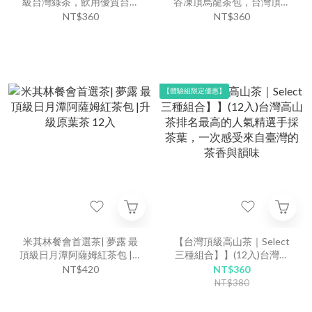
級台灣綠茶，飲用優質台灣
谷凍頂烏龍茶包，台灣頂級
高山茶包，私藏綠茶種類中
高山茶葉
NT$360
NT$360
最頂級的茶葉
【體驗組限定優惠】
米其林餐會首選茶| 夢露 最
【台灣頂級高山茶｜Select
頂級日月潭阿薩姆紅茶包 |升
三種組合】】(12入)台灣高
級原葉茶 12入
山茶排名最高的人氣精選手
NT$420
NT$360
採茶葉，一次感受來自臺灣
NT$380
的茶香與韻味