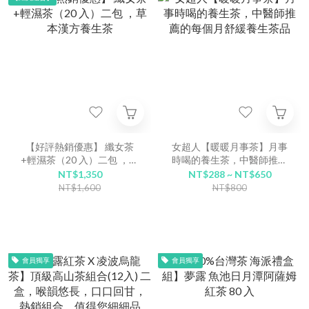
【好評熱銷優惠】 纖女茶
女超人【暖暖月事茶】月事
+輕濕茶（20 入）二包 ，草
時喝的養生茶，中醫師推薦
本漢方養生茶
的每個月舒緩養生茶品
NT$1,350
NT$288 ~ NT$650
NT$1,600
NT$800
會員獨享
會員獨享