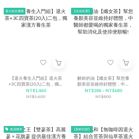
退火組合優惠
【去油首選】
【退火養生入門組】退火茶
解妳的油【纖女茶】幫您養
+3C四寶茶(20入)二包，獨家
顏美容並維持好體態，中醫
漢方養生茶
師都愛喝的獨家養生茶，幫
NT$1,460
NT$288 ~ NT$680
助消化及使排便順暢!
NT$1,600
NT$800
會員獨享
【新鮮到貨】