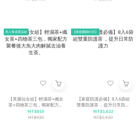
美人養成選這組
【家庭團購85折】
【美麗仙女組】輕濕茶+纖女
【家庭防護必備】8入6袋組
茶+四物茶三包，獨家配方聚
雙重防護茶 ，提升日常防護
餐後大魚大肉解膩去油養生
力
NT$818
NT$1,632
茶。
NT$930
NT$1,920