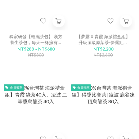
獨家研發【輕濕茶包】 漢方
【夢露 X 青霞 海派禮盒組】
養生茶包，每天一杯擁有好
升級頂級原葉茶-夢露紅茶
氣色
40入 | 青霞 大禹嶺高山綠茶
NT$288 ~ NT$680
NT$2,200
40入
NT$800
NT$2,600
會員獨享
會員獨享