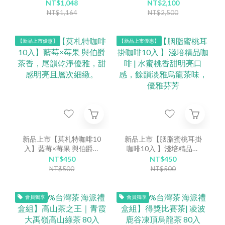
禹嶺綠茶・魚池阿薩姆紅
+莫札特咖啡25入
NT$1,048
NT$2,100
茶・鹿谷凍頂烏龍茶
NT$1,164
NT$2,500
【新品上市優惠】
【新品上市優惠】
新品上市【莫札特咖啡10
新品上市【胭脂蜜桃耳掛
入】藍莓×莓果 與伯爵茶
咖啡10入 】淺培精品咖
香，尾韻乾淨優雅，甜感
啡 | 水蜜桃香甜明亮口
NT$450
NT$450
明亮且層次細緻。
感，餘韻淡雅烏龍茶味，
NT$500
NT$500
優雅芬芳
會員獨享
會員獨享