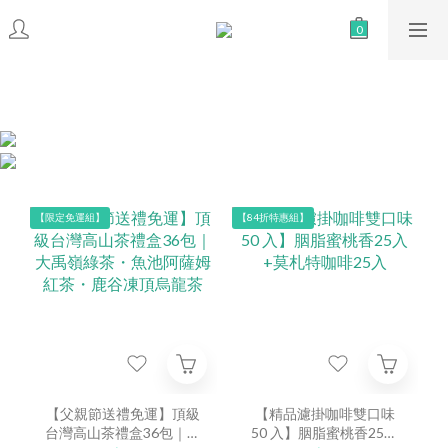
【限定免運組】
【84折特惠組】
【父親節送禮免運】頂級
【精品濾掛咖啡雙口味
台灣高山茶禮盒36包｜大
50 入】胭脂蜜桃香25入