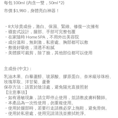
每包 100ml (內含一雙，50ml *2)
市價 $1,980，身體亮白神器！
・8大珍貴成份，激白、保濕、緊緻、修復一次擁有
・襪套式設計，腿部、手部可完整包覆
・在家隨時 Home SPA，不用外出美容院
・成分溫和，無刺激，私密處、胸部都可以敷
・敷後好吸收，清透不粘膩
・美體膜可裁剪，除了臉，其他部位都可以使用
主成份 (中文)：
乳油木果、白藜蘆醇、玻尿酸、膠原蛋白、奈米級珍珠粉、
玫瑰萃取、洋甘菊、蘆薈
保存方法：請置於陰涼處，避免陽光直接照射
【注意事項】
・如有過敏現象，請立即停止使用，並請教皮膚科醫師。
・本產品為一次性使用，勿重複使用。
・使用於腿部時，若要行走請務必穿上拖鞋，避免滑倒。
・使用於私密處，使用完請清洗並擦拭乾淨。