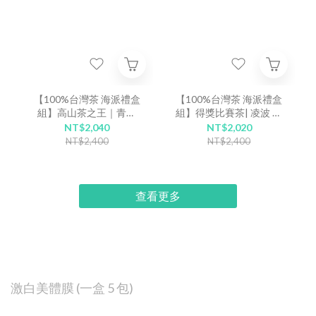
【100%台灣茶 海派禮盒
【100%台灣茶 海派禮盒
組】高山茶之王｜青霞
組】得獎比賽茶| 凌波 鹿
大禹嶺高山綠茶 80入
谷凍頂烏龍茶 80入
NT$2,040
NT$2,020
NT$2,400
NT$2,400
查看更多
激白美體膜 (一盒 5 包)